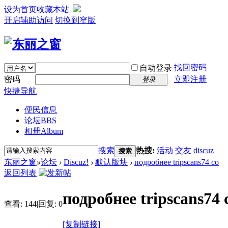
设为首页
收藏本站
开启辅助访问
切换到窄版
找回密码
自动登录
密码
立即注册
登录
快捷导航
便民信息
论坛
BBS
相册
Album
搜索
热搜:
活动
交友
discuz
搜索
东丽之窗
»
论坛
›
Discuz!
›
默认版块
›
подробнее tripscans74 co
返回列表
подробнее tripscans74 
查看:
144
|
回复:
0
[复制链接]