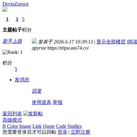
DevinZoown
1
1
5
主题
帖子
积分
新手上路
发表于 2026-5-17 10:39:13
|
显示全部楼层
|
阅
другие https://tripscans74.co/
积分
5
发消息
回复
使用道具
举报
返回列表
高级模式
B
Color
Image
Link
Quote
Code
Smilies
您需要登录后才可以回帖
登录
|
立即注册