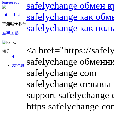
lensegraop
safelychange обмен 
safelychange как об
0
1
4
主题
帖子
积分
safelychange как пол
新手上路
<a href="https://safe
积分
4
safelychange обменн
发消息
safelychange com
safelychange отзывы
support safelychange
https safelychange c