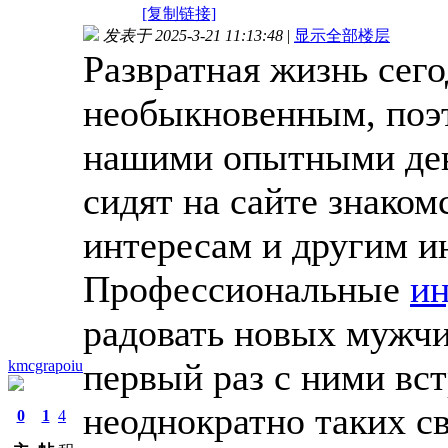
[复制链接]
发表于 2025-3-21 11:13:48
|
显示全部楼层
Развратная жизнь сего
необыкновенным, поэт
нашими опытными де
сидят на сайте знаком
интересам и другим 
Профессиональные
ин
радовать новых мужчи
первый раз с ними вст
kmcgrapoiu
неоднократно таких с
0
1
4