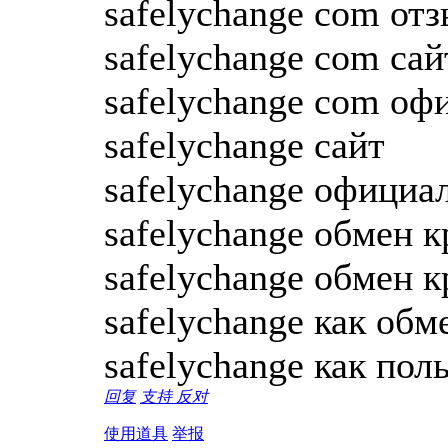
safelychange com от
safelychange com сай
safelychange com оф
safelychange сайт
safelychange официа
safelychange обмен 
safelychange обмен 
safelychange как об
safelychange как пол
回复
支持
反对
使用道具
举报