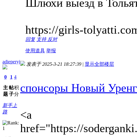
Шлюхи выезд в Толья
https://girls-tolyatti.co
回复
支持
反对
使用道具
举报
adieperyj
发表于 2025-3-21 18:27:39
|
显示全部楼层
0
1
4
спонсоры Новый Урен
主
帖
积
题
子
分
新手上
<a
路
href="https://sodergank