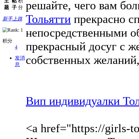
主
帖
积
решайте, чего вам бол
题
子
分
Тольятти
прекрасно сп
新手上路
непосредственными об
积分
прекрасный досуг с ж
4
собственных желаний,
发消
息
Вип индивидуалки То
<a href="https://girls-t