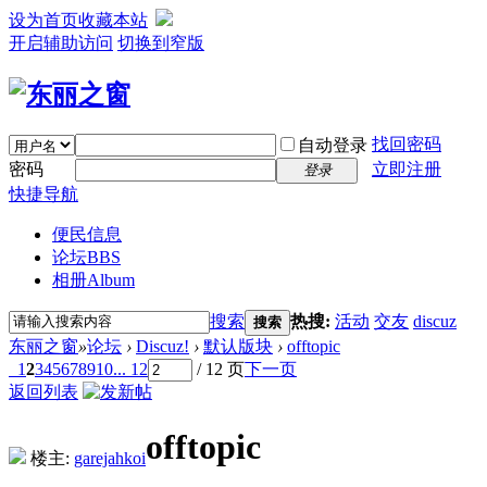
设为首页
收藏本站
开启辅助访问
切换到窄版
找回密码
自动登录
密码
立即注册
登录
快捷导航
便民信息
论坛
BBS
相册
Album
搜索
热搜:
活动
交友
discuz
搜索
东丽之窗
»
论坛
›
Discuz!
›
默认版块
›
offtopic
1
2
3
4
5
6
7
8
9
10
... 12
/ 12 页
下一页
返回列表
offtopic
楼主:
garejahkoi