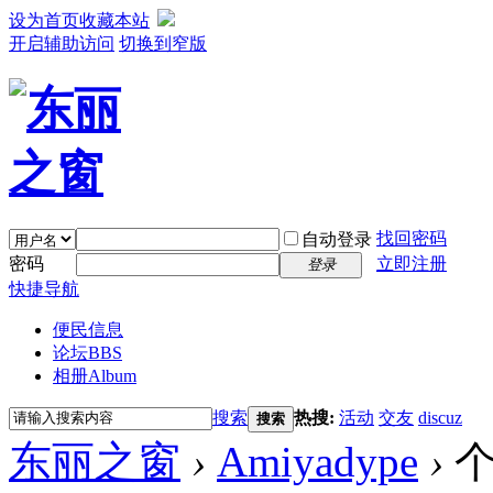
设为首页
收藏本站
开启辅助访问
切换到窄版
找回密码
自动登录
密码
立即注册
登录
快捷导航
便民信息
论坛
BBS
相册
Album
搜索
热搜:
活动
交友
discuz
搜索
东丽之窗
›
Amiyadype
›
个