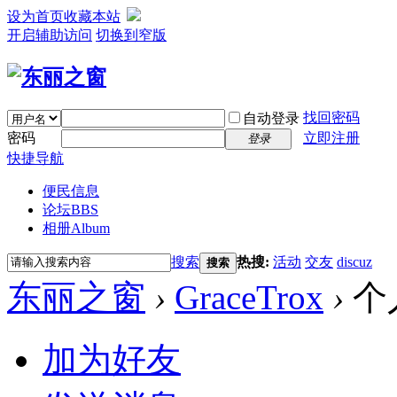
设为首页
收藏本站
开启辅助访问
切换到窄版
找回密码
自动登录
密码
立即注册
登录
快捷导航
便民信息
论坛
BBS
相册
Album
搜索
热搜:
活动
交友
discuz
搜索
东丽之窗
›
GraceTrox
›
个
加为好友