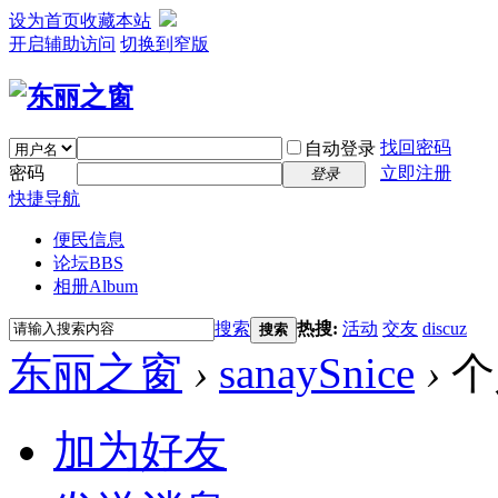
设为首页
收藏本站
开启辅助访问
切换到窄版
找回密码
自动登录
密码
立即注册
登录
快捷导航
便民信息
论坛
BBS
相册
Album
搜索
热搜:
活动
交友
discuz
搜索
东丽之窗
›
sanaySnice
›
个
加为好友