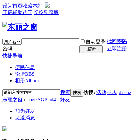
设为首页
收藏本站
开启辅助访问
切换到窄版
找回密码
自动登录
密码
立即注册
登录
快捷导航
便民信息
论坛
BBS
相册
Album
搜索
热搜:
活动
交友
discuz
搜索
东丽之窗
›
TogelSGP_ul4
›
好友
加为好友
发送消息