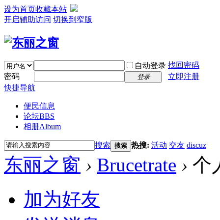
设为首页
收藏本站
开启辅助访问
切换到窄版
找回密码
自动登录
密码
立即注册
登录
快捷导航
便民信息
论坛
BBS
相册
Album
搜索
热搜:
活动
交友
discuz
搜索
东丽之窗
›
Brucetrate
›
个
加为好友