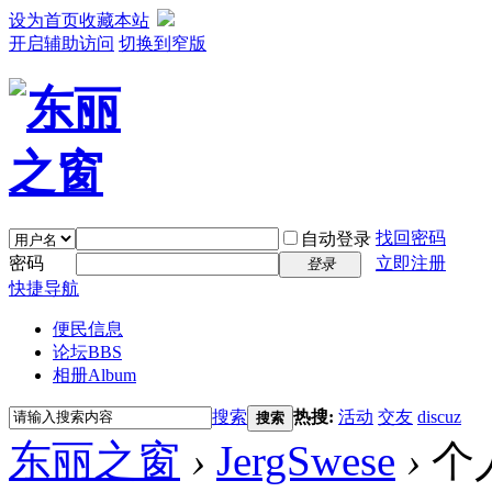
设为首页
收藏本站
开启辅助访问
切换到窄版
找回密码
自动登录
密码
立即注册
登录
快捷导航
便民信息
论坛
BBS
相册
Album
搜索
热搜:
活动
交友
discuz
搜索
东丽之窗
›
JergSwese
›
个