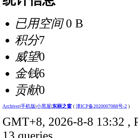
已用空间
0 B
积分
7
威望
0
金钱
6
贡献
0
Archiver
|
手机版
|
小黑屋
|
东丽之窗
(
津ICP备2020007088号-2
)
GMT+8, 2026-8-8 13:32
, 
13 queries .