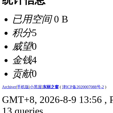
已用空间
0 B
积分
5
威望
0
金钱
4
贡献
0
Archiver
|
手机版
|
小黑屋
|
东丽之窗
(
津ICP备2020007088号-2
)
GMT+8, 2026-8-9 13:56
, 
13 queries .