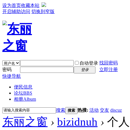
设为首页
收藏本站
开启辅助访问
切换到窄版
找回密码
自动登录
密码
立即注册
登录
快捷导航
便民信息
论坛
BBS
相册
Album
搜索
热搜:
活动
交友
discuz
搜索
东丽之窗
›
bizidnuh
›
个人