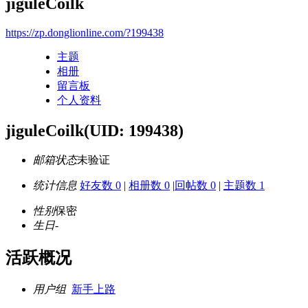
jiguleCoilk
https://zp.donglionline.com/?199438
主题
相册
留言板
个人资料
jiguleCoilk
(UID: 199438)
邮箱状态
未验证
统计信息
好友数 0
|
相册数 0
|
回帖数 0
|
主题数 1
性别
保密
生日
-
活跃概况
用户组
新手上路