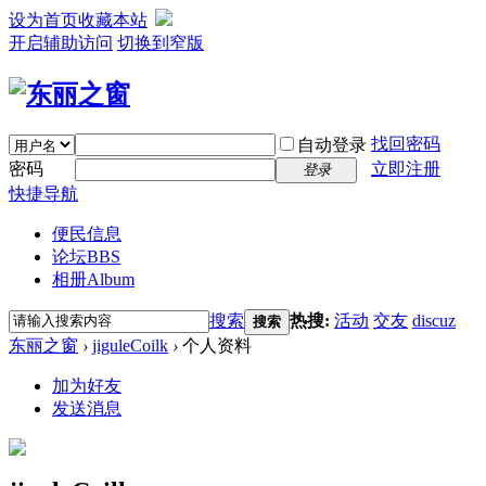
设为首页
收藏本站
开启辅助访问
切换到窄版
找回密码
自动登录
密码
立即注册
登录
快捷导航
便民信息
论坛
BBS
相册
Album
搜索
热搜:
活动
交友
discuz
搜索
东丽之窗
›
jiguleCoilk
›
个人资料
加为好友
发送消息