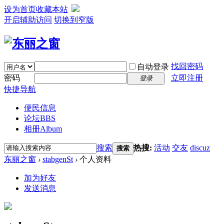
设为首页
收藏本站
开启辅助访问
切换到窄版
找回密码
自动登录
密码
立即注册
登录
快捷导航
便民信息
论坛
BBS
相册
Album
搜索
热搜:
活动
交友
discuz
搜索
东丽之窗
›
stabgenSt
›
个人资料
加为好友
发送消息