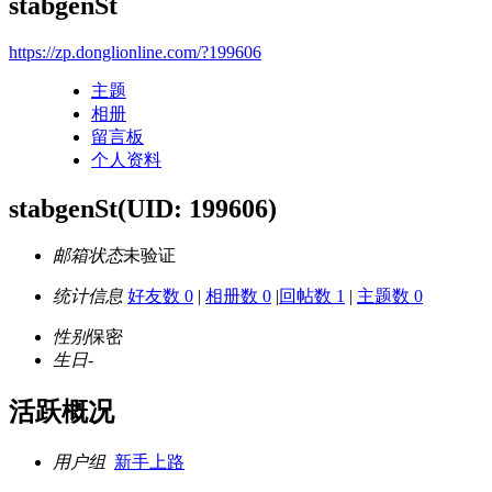
stabgenSt
https://zp.donglionline.com/?199606
主题
相册
留言板
个人资料
stabgenSt
(UID: 199606)
邮箱状态
未验证
统计信息
好友数 0
|
相册数 0
|
回帖数 1
|
主题数 0
性别
保密
生日
-
活跃概况
用户组
新手上路