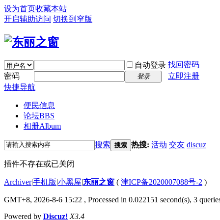
设为首页
收藏本站
开启辅助访问
切换到窄版
找回密码
自动登录
密码
立即注册
登录
快捷导航
便民信息
论坛
BBS
相册
Album
搜索
热搜:
活动
交友
discuz
搜索
插件不存在或已关闭
Archiver
|
手机版
|
小黑屋
|
东丽之窗
(
津ICP备2020007088号-2
)
GMT+8, 2026-8-6 15:22
, Processed in 0.022151 second(s), 3 queries
Powered by
Discuz!
X3.4