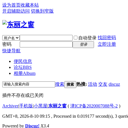
设为首页
收藏本站
开启辅助访问
切换到窄版
找回密码
自动登录
密码
立即注册
登录
快捷导航
便民信息
论坛
BBS
相册
Album
搜索
热搜:
活动
交友
discuz
搜索
插件不存在或已关闭
Archiver
|
手机版
|
小黑屋
|
东丽之窗
(
津ICP备2020007088号-2
)
GMT+8, 2026-8-10 09:15
, Processed in 0.019177 second(s), 3 querie
Powered by
Discuz!
X3.4