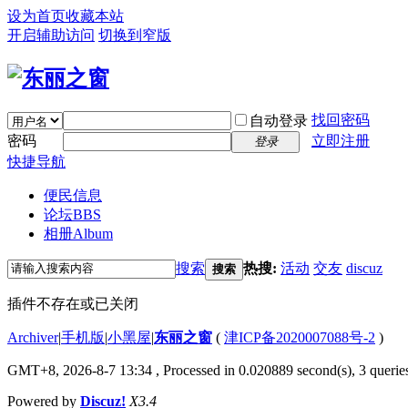
设为首页
收藏本站
开启辅助访问
切换到窄版
找回密码
自动登录
密码
立即注册
登录
快捷导航
便民信息
论坛
BBS
相册
Album
搜索
热搜:
活动
交友
discuz
搜索
插件不存在或已关闭
Archiver
|
手机版
|
小黑屋
|
东丽之窗
(
津ICP备2020007088号-2
)
GMT+8, 2026-8-7 13:34
, Processed in 0.020889 second(s), 3 queries
Powered by
Discuz!
X3.4