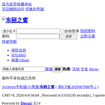
设为首页
收藏本站
开启辅助访问
切换到窄版
找回密码
自动登录
密码
立即注册
登录
快捷导航
便民信息
论坛
BBS
相册
Album
搜索
热搜:
活动
交友
discuz
搜索
插件不存在或已关闭
Archiver
|
手机版
|
小黑屋
|
东丽之窗
(
津ICP备2020007088号-2
)
GMT+8, 2026-8-8 04:04
, Processed in 0.016230 second(s), 3 queries
Powered by
Discuz!
X3.4