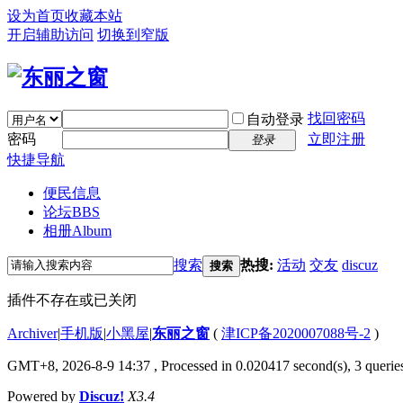
设为首页
收藏本站
开启辅助访问
切换到窄版
找回密码
自动登录
密码
立即注册
登录
快捷导航
便民信息
论坛
BBS
相册
Album
搜索
热搜:
活动
交友
discuz
搜索
插件不存在或已关闭
Archiver
|
手机版
|
小黑屋
|
东丽之窗
(
津ICP备2020007088号-2
)
GMT+8, 2026-8-9 14:37
, Processed in 0.020417 second(s), 3 queries
Powered by
Discuz!
X3.4