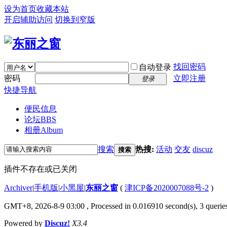
设为首页
收藏本站
开启辅助访问
切换到窄版
找回密码
自动登录
密码
立即注册
登录
快捷导航
便民信息
论坛
BBS
相册
Album
搜索
热搜:
活动
交友
discuz
搜索
插件不存在或已关闭
Archiver
|
手机版
|
小黑屋
|
东丽之窗
(
津ICP备2020007088号-2
)
GMT+8, 2026-8-9 03:00
, Processed in 0.016910 second(s), 3 queries
Powered by
Discuz!
X3.4