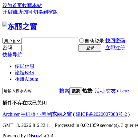
设为首页
收藏本站
开启辅助访问
切换到窄版
找回密码
自动登录
密码
立即注册
登录
快捷导航
便民信息
论坛
BBS
相册
Album
搜索
热搜:
活动
交友
discuz
搜索
插件不存在或已关闭
Archiver
|
手机版
|
小黑屋
|
东丽之窗
(
津ICP备2020007088号-2
)
GMT+8, 2026-8-6 22:11
, Processed in 0.021359 second(s), 3 queries
Powered by
Discuz!
X3.4