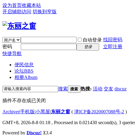
设为首页
收藏本站
开启辅助访问
切换到窄版
找回密码
自动登录
密码
立即注册
登录
快捷导航
便民信息
论坛
BBS
相册
Album
搜索
热搜:
活动
交友
discuz
搜索
插件不存在或已关闭
Archiver
|
手机版
|
小黑屋
|
东丽之窗
(
津ICP备2020007088号-2
)
GMT+8, 2026-8-8 01:18
, Processed in 0.021430 second(s), 3 queries
Powered by
Discuz!
X3.4